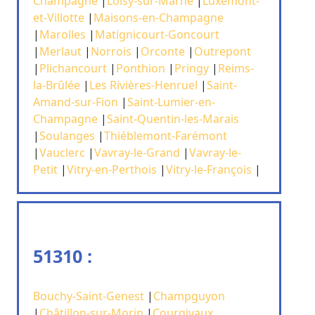
Champagne
|
Loisy-sur-Marne
|
Luxémont-
et-Villotte
|
Maisons-en-Champagne
|
Marolles
|
Matignicourt-Goncourt
|
Merlaut
|
Norrois
|
Orconte
|
Outrepont
|
Plichancourt
|
Ponthion
|
Pringy
|
Reims-
la-Brûlée
|
Les Rivières-Henruel
|
Saint-
Amand-sur-Fion
|
Saint-Lumier-en-
Champagne
|
Saint-Quentin-les-Marais
|
Soulanges
|
Thiéblemont-Farémont
|
Vauclerc
|
Vavray-le-Grand
|
Vavray-le-
Petit
|
Vitry-en-Perthois
|
Vitry-le-François
|
51310 :
Bouchy-Saint-Genest
|
Champguyon
|
Châtillon-sur-Morin
|
Courgivaux