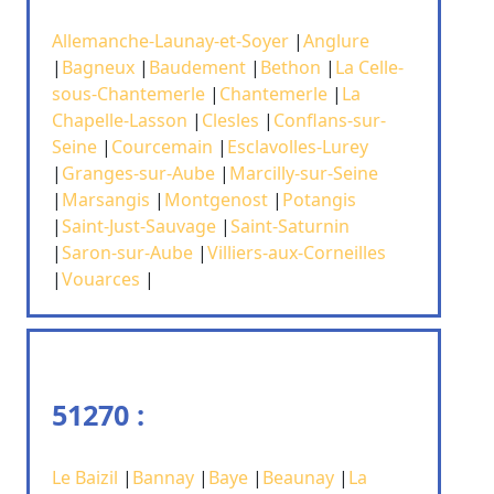
Allemanche-Launay-et-Soyer
|
Anglure
|
Bagneux
|
Baudement
|
Bethon
|
La Celle-
sous-Chantemerle
|
Chantemerle
|
La
Chapelle-Lasson
|
Clesles
|
Conflans-sur-
Seine
|
Courcemain
|
Esclavolles-Lurey
|
Granges-sur-Aube
|
Marcilly-sur-Seine
|
Marsangis
|
Montgenost
|
Potangis
|
Saint-Just-Sauvage
|
Saint-Saturnin
|
Saron-sur-Aube
|
Villiers-aux-Corneilles
|
Vouarces
|
51270 :
Le Baizil
|
Bannay
|
Baye
|
Beaunay
|
La