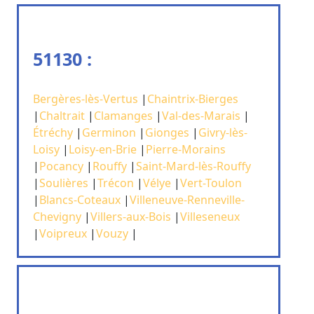
51130 :
Bergères-lès-Vertus
|
Chaintrix-Bierges
|
Chaltrait
|
Clamanges
|
Val-des-Marais
|
Étréchy
|
Germinon
|
Gionges
|
Givry-lès-
Loisy
|
Loisy-en-Brie
|
Pierre-Morains
|
Pocancy
|
Rouffy
|
Saint-Mard-lès-Rouffy
|
Soulières
|
Trécon
|
Vélye
|
Vert-Toulon
|
Blancs-Coteaux
|
Villeneuve-Renneville-
Chevigny
|
Villers-aux-Bois
|
Villeseneux
|
Voipreux
|
Vouzy
|