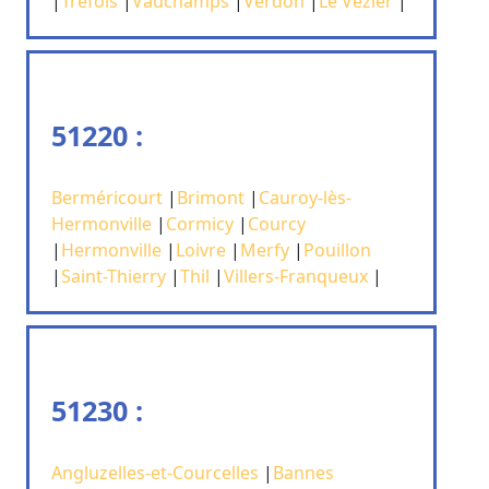
|
Tréfols
|
Vauchamps
|
Verdon
|
Le Vézier
|
51220 :
Berméricourt
|
Brimont
|
Cauroy-lès-
Hermonville
|
Cormicy
|
Courcy
|
Hermonville
|
Loivre
|
Merfy
|
Pouillon
|
Saint-Thierry
|
Thil
|
Villers-Franqueux
|
51230 :
Angluzelles-et-Courcelles
|
Bannes