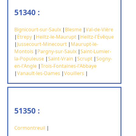
51340 :
Bignicourt-sur-Saulx
|
Blesme
|
Val-de-Vière
|
Étrepy
|
Heiltz-le-Maurupt
|
Heiltz-l'Évêque
|
Jussecourt-Minecourt
|
Maurupt-le-
Montois
|
Pargny-sur-Saulx
|
Saint-Lumier-
la-Populeuse
|
Saint-Vrain
|
Scrupt
|
Sogny-
en-l'Angle
|
Trois-Fontaines-l'Abbaye
|
Vanault-les-Dames
|
Vouillers
|
51350 :
Cormontreuil
|