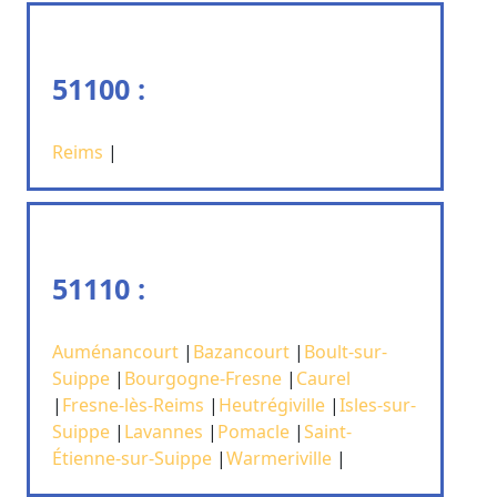
51100 :
Reims
|
51110 :
Auménancourt
|
Bazancourt
|
Boult-sur-
Suippe
|
Bourgogne-Fresne
|
Caurel
|
Fresne-lès-Reims
|
Heutrégiville
|
Isles-sur-
Suippe
|
Lavannes
|
Pomacle
|
Saint-
Étienne-sur-Suippe
|
Warmeriville
|