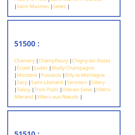
|
Saint-Masmes
|
Selles
|
51500 :
Chamery
|
Champfleury
|
Chigny-les-Roses
|
Écueil
|
Ludes
|
Mailly-Champagne
|
Montbré
|
Puisieulx
|
Rilly-la-Montagne
|
Sacy
|
Saint-Léonard
|
Sermiers
|
Sillery
|
Taissy
|
Trois-Puits
|
Ville-en-Selve
|
Villers-
Allerand
|
Villers-aux-Nœuds
|
51510 :