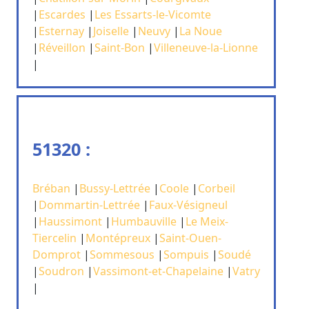
|
Escardes
|
Les Essarts-le-Vicomte
|
Esternay
|
Joiselle
|
Neuvy
|
La Noue
|
Réveillon
|
Saint-Bon
|
Villeneuve-la-Lionne
|
51320 :
Bréban
|
Bussy-Lettrée
|
Coole
|
Corbeil
|
Dommartin-Lettrée
|
Faux-Vésigneul
|
Haussimont
|
Humbauville
|
Le Meix-
Tiercelin
|
Montépreux
|
Saint-Ouen-
Domprot
|
Sommesous
|
Sompuis
|
Soudé
|
Soudron
|
Vassimont-et-Chapelaine
|
Vatry
|