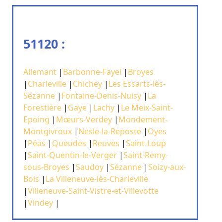
51120 :
Allemant
|
Barbonne-Fayel
|
Broyes
|
Charleville
|
Chichey
|
Les Essarts-lès-
Sézanne
|
Fontaine-Denis-Nuisy
|
La
Forestière
|
Gaye
|
Lachy
|
Le Meix-Saint-
Epoing
|
Mœurs-Verdey
|
Mondement-
Montgivroux
|
Nesle-la-Reposte
|
Oyes
|
Péas
|
Queudes
|
Reuves
|
Saint-Loup
|
Saint-Quentin-le-Verger
|
Saint-Remy-
sous-Broyes
|
Saudoy
|
Sézanne
|
Soizy-aux-
Bois
|
La Villeneuve-lès-Charleville
|
Villeneuve-Saint-Vistre-et-Villevotte
|
Vindey
|