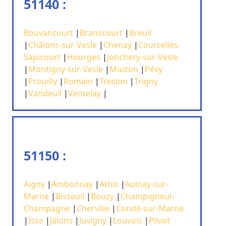
51140 :
Bouvancourt
|
Branscourt
|
Breuil
|
Châlons-sur-Vesle
|
Chenay
|
Courcelles-
Sapicourt
|
Hourges
|
Jonchery-sur-Vesle
|
Montigny-sur-Vesle
|
Muizon
|
Pévy
|
Prouilly
|
Romain
|
Treslon
|
Trigny
|
Vandeuil
|
Ventelay
|
51150 :
Aigny
|
Ambonnay
|
Athis
|
Aulnay-sur-
Marne
|
Bisseuil
|
Bouzy
|
Champigneul-
Champagne
|
Cherville
|
Condé-sur-Marne
|
Isse
|
Jâlons
|
Juvigny
|
Louvois
|
Plivot