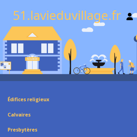
51.lavieduvillage.fr
Édifices religieux
Calvaires
Presbytères