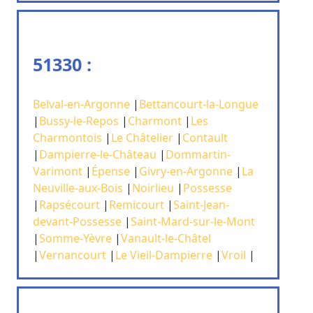
51330 :
Belval-en-Argonne
|
Bettancourt-la-Longue
|
Bussy-le-Repos
|
Charmont
|
Les
Charmontois
|
Le Châtelier
|
Contault
|
Dampierre-le-Château
|
Dommartin-
Varimont
|
Épense
|
Givry-en-Argonne
|
La
Neuville-aux-Bois
|
Noirlieu
|
Possesse
|
Rapsécourt
|
Remicourt
|
Saint-Jean-
devant-Possesse
|
Saint-Mard-sur-le-Mont
|
Somme-Yèvre
|
Vanault-le-Châtel
|
Vernancourt
|
Le Vieil-Dampierre
|
Vroil
|