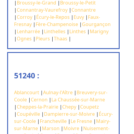
|
Broussy-le-Grand
|
Broussy-le-Petit
|
Connantray-Vaurefroy
|
Connantre
|
Corroy
|
Écury-le-Repos
|
Euvy
|
Faux-
Fresnay
|
Fère-Champenoise
|
Gourgançon
|
Lenharrée
|
Linthelles
|
Linthes
|
Marigny
|
Ognes
|
Pleurs
|
Thaas
|
51240 :
Ablancourt
|
Aulnay-l'Aître
|
Breuvery-sur-
Coole
|
Cernon
|
La Chaussée-sur-Marne
|
Cheppes-la-Prairie
|
Chepy
|
Coupetz
|
Coupéville
|
Dampierre-sur-Moivre
|
Écury-
sur-Coole
|
Francheville
|
Le Fresne
|
Mairy-
sur-Marne
|
Marson
|
Moivre
|
Nuisement-