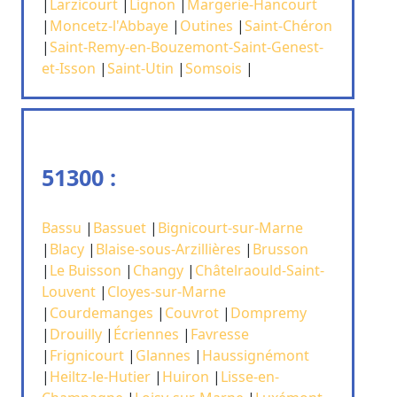
|
Larzicourt
|
Lignon
|
Margerie-Hancourt
|
Moncetz-l'Abbaye
|
Outines
|
Saint-Chéron
|
Saint-Remy-en-Bouzemont-Saint-Genest-
et-Isson
|
Saint-Utin
|
Somsois
|
51300 :
Bassu
|
Bassuet
|
Bignicourt-sur-Marne
|
Blacy
|
Blaise-sous-Arzillières
|
Brusson
|
Le Buisson
|
Changy
|
Châtelraould-Saint-
Louvent
|
Cloyes-sur-Marne
|
Courdemanges
|
Couvrot
|
Dompremy
|
Drouilly
|
Écriennes
|
Favresse
|
Frignicourt
|
Glannes
|
Haussignémont
|
Heiltz-le-Hutier
|
Huiron
|
Lisse-en-