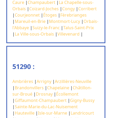
Caure
|
Champaubert
|
La Chapelle-sous-
Orbais
|
Coizard-Joches
|
Congy
|
Corribert
|
Courjeonnet
|
Étoges
|
Fèrebrianges
|
Mareuil-en-Brie
|
Montmort-Lucy
|
Orbais-
l'Abbaye
|
Suizy-le-Franc
|
Talus-Saint-Prix
|
La Ville-sous-Orbais
|
Villevenard
|
51290 :
Ambrières
|
Arrigny
|
Arzillières-Neuville
|
Brandonvillers
|
Chapelaine
|
Châtillon-
sur-Broué
|
Drosnay
|
Écollemont
|
Giffaumont-Champaubert
|
Gigny-Bussy
|
Sainte-Marie-du-Lac-Nuisement
|
Hauteville
|
Isle-sur-Marne
|
Landricourt