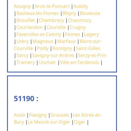
Aougny
|
Arcis-le-Ponsart
|
Aubilly
|
Baslieux-lès-Fismes
|
Bligny
|
Bouleuse
|
Brouillet
|
Chambrecy
|
Chaumuzy
|
Courlandon
|
Courville
|
Crugny
|
Faverolles-et-Coëmy
|
Fismes
|
Lagery
|
Lhéry
|
Magneux
|
Marfaux
|
Mont-sur-
Courville
|
Poilly
|
Romigny
|
Saint-Gilles
|
Sarcy
|
Savigny-sur-Ardres
|
Serzy-et-Prin
|
Tramery
|
Unchair
|
Ville-en-Tardenois
|
51190 :
Avize
|
Flavigny
|
Grauves
|
Les Istres-et-
Bury
|
Le Mesnil-sur-Oger
|
Oger
|