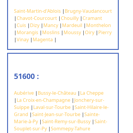
Saint-Martin-d'Ablois
|
Brugny-Vaudancourt
|
Chavot-Courcourt
|
Chouilly
|
Cramant
|
Cuis
|
Dizy
|
Mancy
|
Mardeuil
|
Monthelon
|
Morangis
|
Moslins
|
Moussy
|
Oiry
|
Pierry
|
Vinay
|
Magenta
|
51600 :
Aubérive
|
Bussy-le-Château
|
La Cheppe
|
La Croix-en-Champagne
|
Jonchery-sur-
Suippe
|
Laval-sur-Tourbe
|
Saint-Hilaire-le-
Grand
|
Saint-Jean-sur-Tourbe
|
Sainte-
Marie-à-Py
|
Saint-Remy-sur-Bussy
|
Saint-
Souplet-sur-Py
|
Sommepy-Tahure