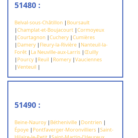
51480 :
Belval-sous-Châtillon
|
Boursault
|
Champlat-et-Boujacourt
|
Cormoyeux
|
Courtagnon
|
Cuchery
|
Cumières
|
Damery
|
Fleury-la-Rivière
|
Nanteuil-la-
Forêt
|
La Neuville-aux-Larris
|
Œuilly
|
Pourcy
|
Reuil
|
Romery
|
Vauciennes
|
Venteuil
|
51490 :
Beine-Nauroy
|
Bétheniville
|
Dontrien
|
Époye
|
Pontfaverger-Moronvilliers
|
Saint-
Hilaire-le-Petit
|
Saint-Martin-l'Heureux