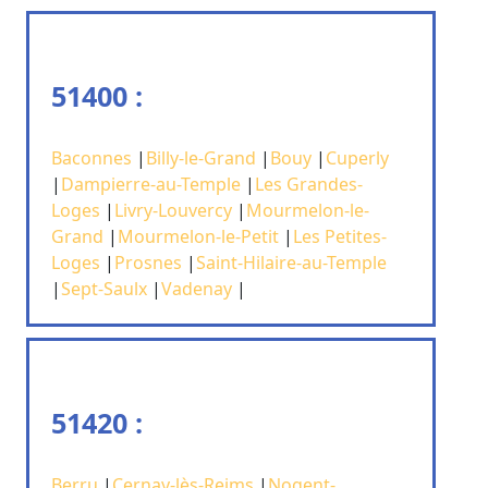
51400 :
Baconnes
|
Billy-le-Grand
|
Bouy
|
Cuperly
|
Dampierre-au-Temple
|
Les Grandes-
Loges
|
Livry-Louvercy
|
Mourmelon-le-
Grand
|
Mourmelon-le-Petit
|
Les Petites-
Loges
|
Prosnes
|
Saint-Hilaire-au-Temple
|
Sept-Saulx
|
Vadenay
|
51420 :
Berru
|
Cernay-lès-Reims
|
Nogent-