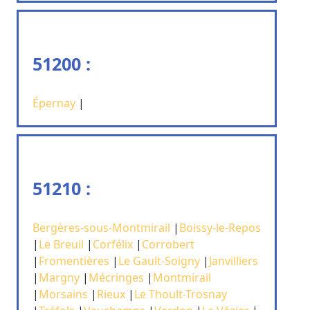
51200 :
Épernay
|
51210 :
Bergères-sous-Montmirail
|
Boissy-le-Repos
|
Le Breuil
|
Corfélix
|
Corrobert
|
Fromentières
|
Le Gault-Soigny
|
Janvilliers
|
Margny
|
Mécringes
|
Montmirail
|
Morsains
|
Rieux
|
Le Thoult-Trosnay